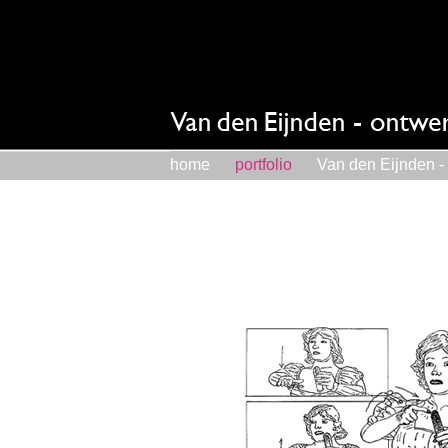
home
portfolio
Van den Eijnden - 